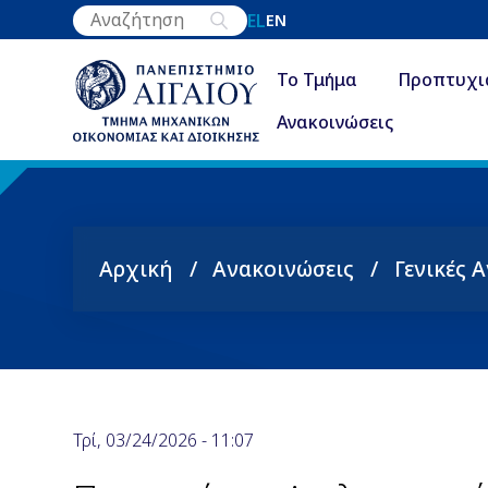
Παράκαμψη
EL
EN
προς
το
Το Τμήμα
Προπτυχι
κυρίως
Ανακοινώσεις
περιεχόμενο
Αρχική
Ανακοινώσεις
Γενικές 
Breadcrumb
Τρί, 03/24/2026 - 11:07