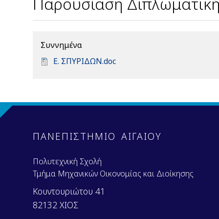
Παρουσίαση Διπλωματική
Συννημένα
D
Ε. ΣΠΥΡΙΔΩΝ.doc
o
c
u
m
e
n
ΠΑΝΕΠΙΣΤΗΜΙΟ ΑΙΓΑΙΟΥ
t
Πολυτεχνική Σχολή
Τμήμα Μηχανικών Οικονομίας και Διοίκησης
Κουντουριώτου 41
82132 ΧΙΟΣ