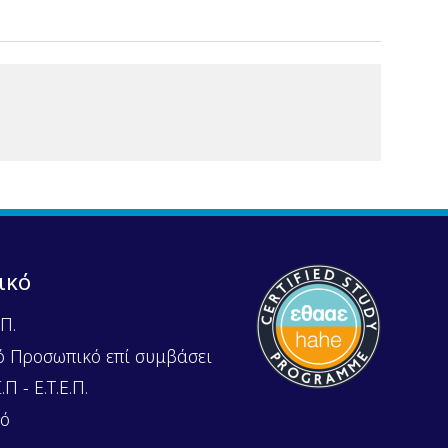
ικό
Π.
ό Προσωπικό επί συμβάσει
Π - Ε.Τ.Ε.Π.
κό