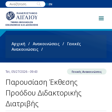
Παράκαμψη
EL
EN
προς
το
κυρίως
περιεχόμενο
Breadcrumb
Αρχική
Ανακοινώσεις
Γενικές
Ανακοινώσεις
Τετ, 05/27/2026 - 09:43
Γενικές Ανακοινώσεις
Παρουσίαση Έκθεσης
Προόδου Διδακτορικής
Διατριβής