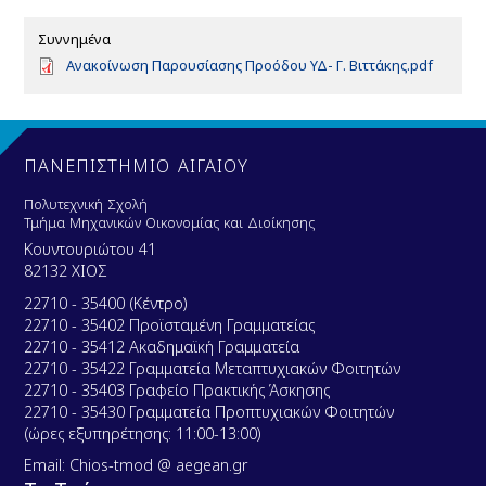
Συννημένα
D
Ανακοίνωση Παρουσίασης Προόδου ΥΔ- Γ. Βιττάκης.pdf
o
c
u
m
e
ΠΑΝΕΠΙΣΤΗΜΙΟ ΑΙΓΑΙΟΥ
n
t
Πολυτεχνική Σχολή
Τμήμα Μηχανικών Οικονομίας και Διοίκησης
Κουντουριώτου 41
82132 ΧΙΟΣ
22710 - 35400 (Κέντρο)
22710 - 35402 Προϊσταμένη Γραμματείας
22710 - 35412 Ακαδημαϊκή Γραμματεία
22710 - 35422 Γραμματεία Μεταπτυχιακών Φοιτητών
22710 - 35403 Γραφείο Πρακτικής Άσκησης
22710 - 35430 Γραμματεία Προπτυχιακών Φοιτητών
(ώρες εξυπηρέτησης: 11:00-13:00)
Email: Chios-tmod @ aegean.gr