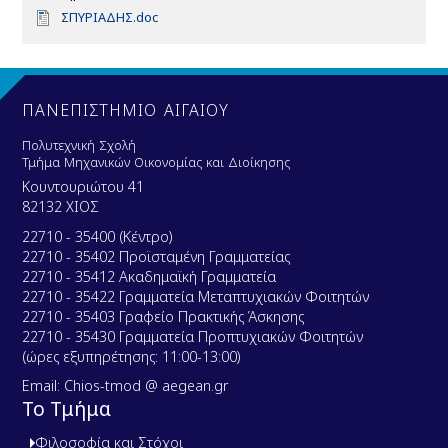
D
ΣΠΥΡΙΑΔΗΣ.doc
o
c
u
m
e
ΠΑΝΕΠΙΣΤΗΜΙΟ ΑΙΓΑΙΟΥ
n
t
Πολυτεχνική Σχολή
Τμήμα Μηχανικών Οικονομίας και Διοίκησης
Κουντουριώτου 41
82132 ΧΙΟΣ
22710 - 35400 (Κέντρο)
22710 - 35402 Προϊσταμένη Γραμματείας
22710 - 35412 Ακαδημαϊκή Γραμματεία
22710 - 35422 Γραμματεία Μεταπτυχιακών Φοιτητών
22710 - 35403 Γραφείο Πρακτικής Άσκησης
22710 - 35430 Γραμματεία Προπτυχιακών Φοιτητών
(ώρες εξυπηρέτησης: 11:00-13:00)
Email: Chios-tmod @ aegean.gr
Το Τμήμα
Φιλοσοφία και Στόχοι