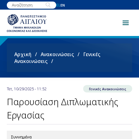
Παράκαμψη
EL
EN
προς
το
κυρίως
περιεχόμενο
Breadcrumb
Αρχική
Ανακοινώσεις
Γενικές
Ανακοινώσεις
Τετ, 10/29/2025 - 11:52
Γενικές Ανακοινώσεις
Παρουσίαση Διπλωματικής
Εργασίας
Συννημένα